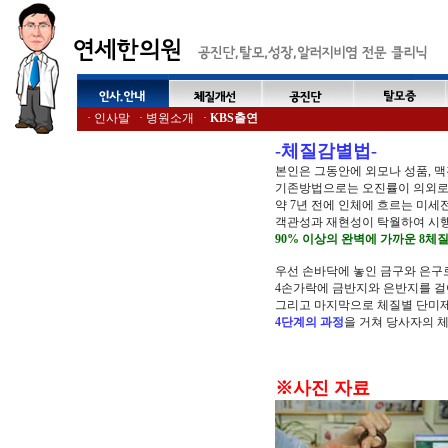
·
인사말
·
병원소개
·
KBS출연
-체질감별법-
본인은 그동안에 외모나 성품, 맥
기존방법으로는 오진률이 의외로
약 7년 전에 인체에 흐르는 미
객관성과 재현성이 탁월하여 시행하
90% 이상의 완벽에 가까운 8체
우선 손바닥에 놓인 금구와 은구로
4손가락에 금반지와 은반지를 걸
그리고 마지막으로 체질별 단미
4단계의 과정
을
거쳐 당사자의 체
※사진 자료