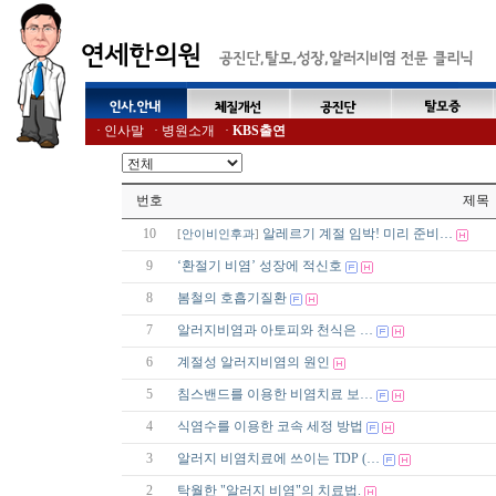
·
인사말
·
병원소개
·
KBS출연
번호
제목
10
알레르기 계절 임박! 미리 준비…
[
안이비인후과
]
9
‘환절기 비염’ 성장에 적신호
8
봄철의 호흡기질환
7
알러지비염과 아토피와 천식은 …
6
계절성 알러지비염의 원인
5
침스밴드를 이용한 비염치료 보…
4
식염수를 이용한 코속 세정 방법
3
알러지 비염치료에 쓰이는 TDP (…
2
탁월한 "알러지 비염"의 치료법.